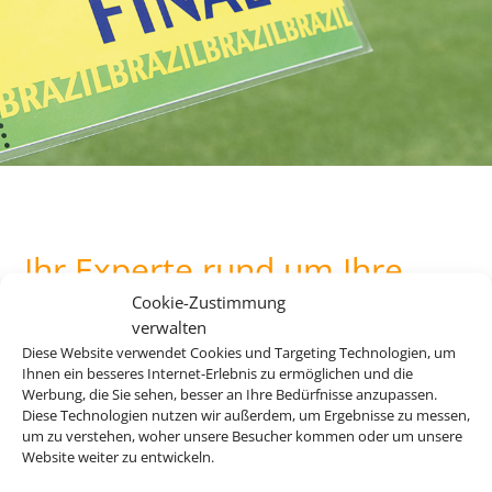
Ihr Experte rund um Ihre
Lieblingsevents.
Cookie-Zustimmung
verwalten
Diese Website verwendet Cookies und Targeting Technologien, um
Ihnen ein besseres Internet-Erlebnis zu ermöglichen und die
Bei uns finden Sie Tickets für über 20.000 Events weltweit.
Werbung, die Sie sehen, besser an Ihre Bedürfnisse anzupassen.
Egal ob Musicals, Konzerte, Opern oder Sportevents, wir
Diese Technologien nutzen wir außerdem, um Ergebnisse zu messen,
haben immer das Passende für Sie.
um zu verstehen, woher unsere Besucher kommen oder um unsere
Website weiter zu entwickeln.