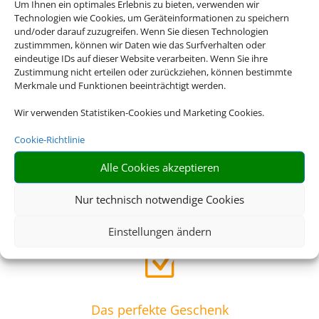
Z
Um Ihnen ein optimales Erlebnis zu bieten, verwenden wir
Technologien wie Cookies, um Geräteinformationen zu speichern
und/oder darauf zuzugreifen. Wenn Sie diesen Technologien
zustimmmen, können wir Daten wie das Surfverhalten oder
Riesige Auswahl
eindeutige IDs auf dieser Website verarbeiten. Wenn Sie ihre
Zustimmung nicht erteilen oder zurückziehen, können bestimmte
Wählen Sie aus über 20.000 Events weltweit
Merkmale und Funktionen beeinträchtigt werden.
Wir verwenden Statistiken-Cookies und Marketing Cookies.
Z
Cookie-Richtlinie
Alle Cookies akzeptieren
Genau mein Ding
Musicals, Opern, Konzerte, Sportevents – Bei uns finden Sie
Nur technisch notwendige Cookies
das Event, das zu Ihnen passt
Einstellungen ändern
Z
Das perfekte Geschenk